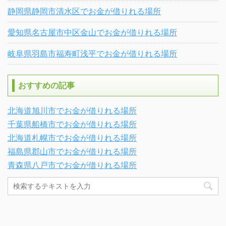
静岡県静岡市清水区でお金が借りれる場所
愛知県名古屋市中区金山でお金が借りれる場所
岐阜県羽島市福寿町浅平でお金が借りれる場所
おすすめの記事
北海道旭川市でお金が借りれる場所
千葉県船橋市でお金が借りれる場所
北海道札幌市でお金が借りれる場所
福島県郡山市でお金が借りれる場所
青森県八戸市でお金が借りれる場所