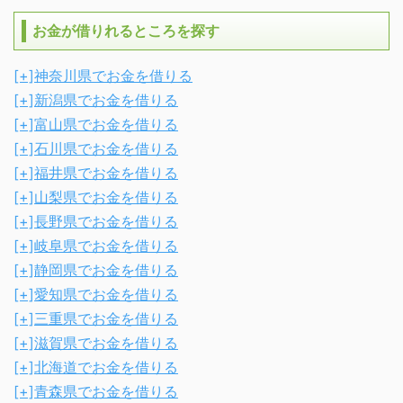
お金が借りれるところを探す
[+]
神奈川県でお金を借りる
[+]
新潟県でお金を借りる
[+]
富山県でお金を借りる
[+]
石川県でお金を借りる
[+]
福井県でお金を借りる
[+]
山梨県でお金を借りる
[+]
長野県でお金を借りる
[+]
岐阜県でお金を借りる
[+]
静岡県でお金を借りる
[+]
愛知県でお金を借りる
[+]
三重県でお金を借りる
[+]
滋賀県でお金を借りる
[+]
北海道でお金を借りる
[+]
青森県でお金を借りる