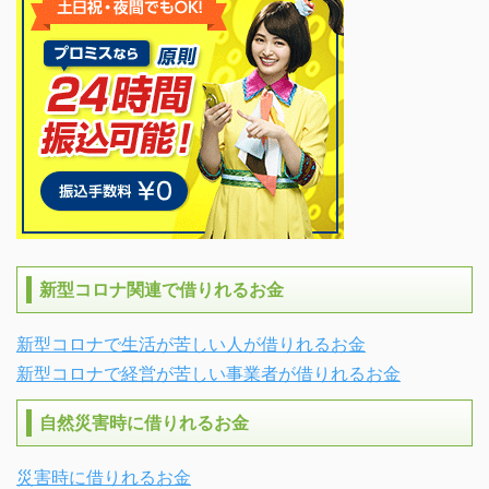
新型コロナ関連で借りれるお金
新型コロナで生活が苦しい人が借りれるお金
新型コロナで経営が苦しい事業者が借りれるお金
自然災害時に借りれるお金
災害時に借りれるお金