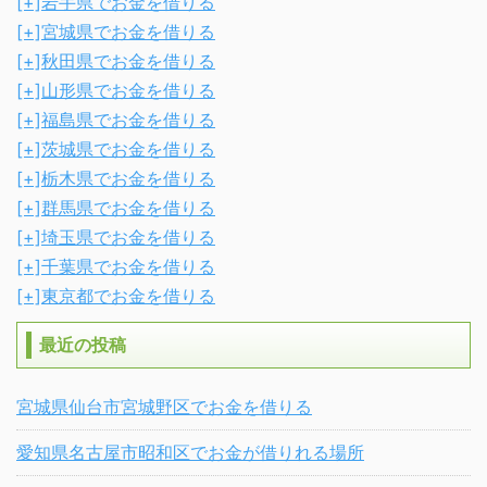
[+]
岩手県でお金を借りる
[+]
宮城県でお金を借りる
[+]
秋田県でお金を借りる
[+]
山形県でお金を借りる
[+]
福島県でお金を借りる
[+]
茨城県でお金を借りる
[+]
栃木県でお金を借りる
[+]
群馬県でお金を借りる
[+]
埼玉県でお金を借りる
[+]
千葉県でお金を借りる
[+]
東京都でお金を借りる
最近の投稿
宮城県仙台市宮城野区でお金を借りる
愛知県名古屋市昭和区でお金が借りれる場所