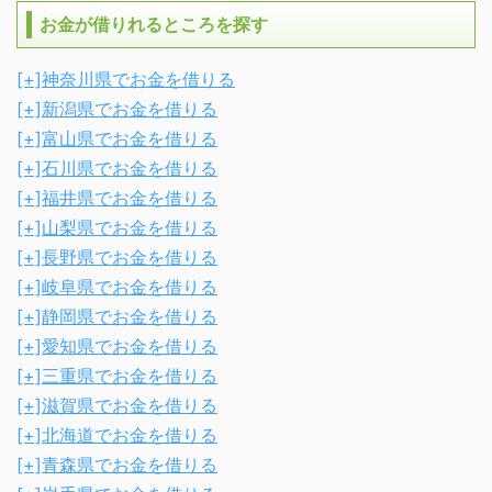
お金が借りれるところを探す
[+]
神奈川県でお金を借りる
[+]
新潟県でお金を借りる
[+]
富山県でお金を借りる
[+]
石川県でお金を借りる
[+]
福井県でお金を借りる
[+]
山梨県でお金を借りる
[+]
長野県でお金を借りる
[+]
岐阜県でお金を借りる
[+]
静岡県でお金を借りる
[+]
愛知県でお金を借りる
[+]
三重県でお金を借りる
[+]
滋賀県でお金を借りる
[+]
北海道でお金を借りる
[+]
青森県でお金を借りる