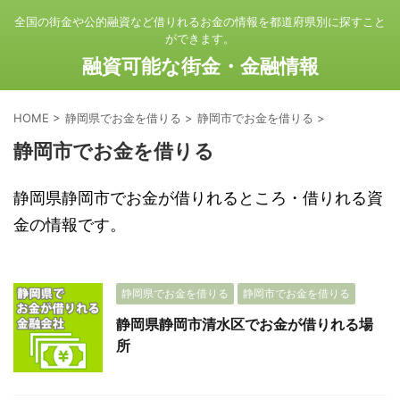
全国の街金や公的融資など借りれるお金の情報を都道府県別に探すこと
ができます。
融資可能な街金・金融情報
HOME
>
静岡県でお金を借りる
>
静岡市でお金を借りる
>
静岡市でお金を借りる
静岡県静岡市でお金が借りれるところ・借りれる資
金の情報です。
静岡県でお金を借りる
静岡市でお金を借りる
静岡県静岡市清水区でお金が借りれる場
所