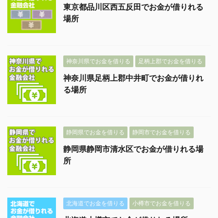
東京都品川区西五反田でお金が借りれる
場所
神奈川県でお金を借りる
足柄上郡でお金を借りる
神奈川県足柄上郡中井町でお金が借りれ
る場所
静岡県でお金を借りる
静岡市でお金を借りる
静岡県静岡市清水区でお金が借りれる場
所
北海道でお金を借りる
小樽市でお金を借りる