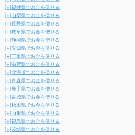
[+]
福井県でお金を借りる
[+]
山梨県でお金を借りる
[+]
長野県でお金を借りる
[+]
岐阜県でお金を借りる
[+]
静岡県でお金を借りる
[+]
愛知県でお金を借りる
[+]
三重県でお金を借りる
[+]
滋賀県でお金を借りる
[+]
北海道でお金を借りる
[+]
青森県でお金を借りる
[+]
岩手県でお金を借りる
[+]
宮城県でお金を借りる
[+]
秋田県でお金を借りる
[+]
山形県でお金を借りる
[+]
福島県でお金を借りる
[+]
茨城県でお金を借りる