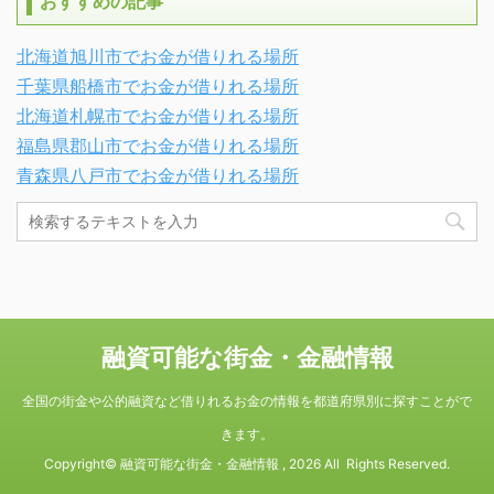
おすすめの記事
北海道旭川市でお金が借りれる場所
千葉県船橋市でお金が借りれる場所
北海道札幌市でお金が借りれる場所
福島県郡山市でお金が借りれる場所
青森県八戸市でお金が借りれる場所
融資可能な街金・金融情報
全国の街金や公的融資など借りれるお金の情報を都道府県別に探すことがで
きます。
Copyright© 融資可能な街金・金融情報 , 2026 All Rights Reserved.